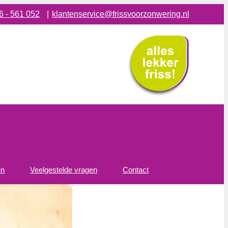
6 - 561 052
|
klantenservice@frissvoorzonwering.nl
en
Veelgestelde vragen
Contact