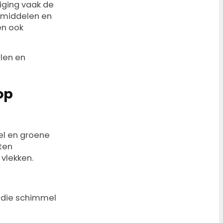
niging vaak de
gsmiddelen en
en ook
alen en
op
el en groene
ten
vlekken.
n die schimmel