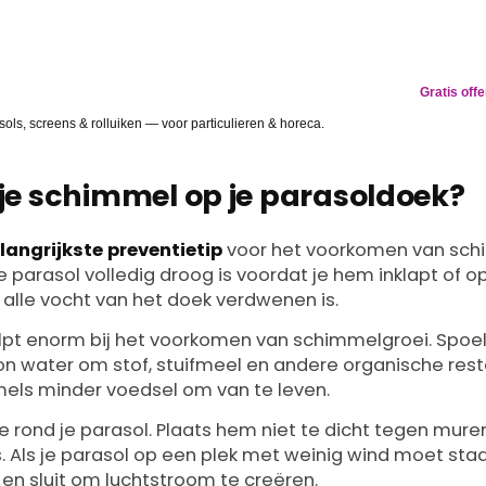
RVANGEN
Gratis off
gevlekt? Wij lossen het op.
ls, screens & rolluiken — voor particulieren & horeca.
je schimmel op je parasoldoek?
langrijkste preventietip
voor het voorkomen van sch
e parasol volledig droog is voordat je hem inklapt of o
 alle vocht van het doek verdwenen is.
lpt enorm bij het voorkomen van schimmelgroei. Spoel
n water om stof, stuifmeel en andere organische res
mels minder voedsel om van te leven.
e rond je parasol. Plaats hem niet te dicht tegen mure
. Als je parasol op een plek met weinig wind moet staa
en sluit om luchtstroom te creëren.