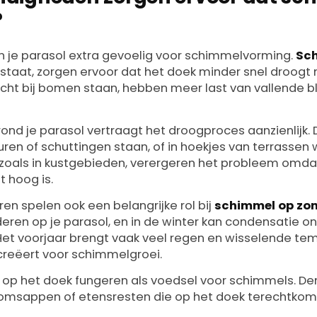
?
 je parasol extra gevoelig voor schimmelvorming.
Sch
staat, zorgen ervoor dat het doek minder snel droogt 
icht bij bomen staan, hebben meer last van vallende b
ond je parasol vertraagt het droogproces aanzienlijk. 
uren of schuttingen staan, of in hoekjes van terrassen
 zoals in kustgebieden, verergeren het probleem omda
 hoog is.
n spelen ook een belangrijke rol bij
schimmel op zo
deren op je parasol, en in de winter kan condensatie o
Het voorjaar brengt vaak veel regen en wisselende te
reëert voor schimmelgroei.
n op het doek fungeren als voedsel voor schimmels. De
oomsappen of etensresten die op het doek terechtkom