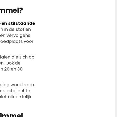
himmel?
 en stilstaande
 in de stof en
 en vervolgens
roedplaats voor
alen die zich op
en. Ook de
en 20 en 30
nslag wordt vaak
 meestal echte
iet alleen lelijk
himmel