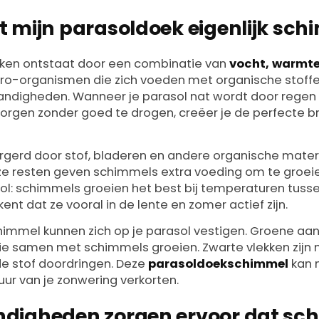
 mijn parasoldoek eigenlijk sc
ken ontstaat door een combinatie van
vocht, warmte
cro-organismen die zich voeden met organische stoffen
andigheden. Wanneer je parasol nat wordt door regen
orgen zonder goed te drogen, creëer je de perfecte b
gerd door stof, bladeren en andere organische materi
ze resten geven schimmels extra voeding om te groei
ol: schimmels groeien het best bij temperaturen tuss
ent dat ze vooral in de lente en zomer actief zijn.
himmel kunnen zich op je parasol vestigen. Groene aa
ie samen met schimmels groeien. Zwarte vlekken zijn
de stof doordringen. Deze
parasoldoekschimmel
kan n
uur van je zonwering verkorten.
digheden zorgen ervoor dat sc