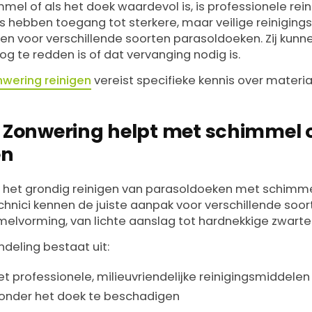
mmel of als het doek waardevol is, is professionele rei
ls hebben toegang tot sterkere, maar veilige reinigin
en voor verschillende soorten parasoldoeken. Zij kunn
g te redden is of dat vervanging nodig is.
nwering reinigen
vereist specifieke kennis over materi
r Zonwering helpt met schimmel 
en
 in het grondig reinigen van parasoldoeken met schimm
chnici kennen de juiste aanpak voor verschillende soor
lvorming, van lichte aanslag tot hardnekkige zwarte 
deling bestaat uit:
t professionele, milieuvriendelijke reinigingsmiddele
 zonder het doek te beschadigen