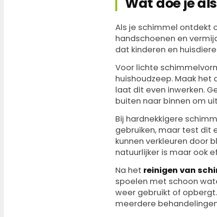
Wat doe je als
Als je schimmel ontdekt 
handschoenen en vermijd
dat kinderen en huisdieren
Voor lichte schimmelvor
huishoudzeep. Maak het 
laat dit even inwerken. G
buiten naar binnen om ui
Bij hardnekkigere schimm
gebruiken, maar test dit
kunnen verkleuren door b
natuurlijker is maar ook 
Na het
reinigen van sch
spoelen met schoon water
weer gebruikt of opbergt
meerdere behandelingen n