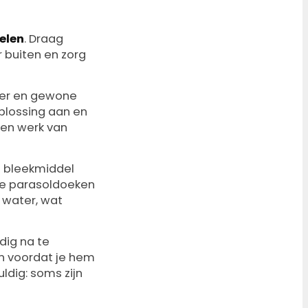
elen
. Draag
 buiten en zorg
ter en gewone
plossing aan en
 en werk van
e bleekmiddel
ge parasoldoeken
 water, wat
dig na te
on voordat je hem
ldig: soms zijn