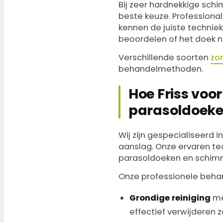
Bij zeer hardnekkige schi
beste keuze. Professiona
kennen de juiste techniek
beoordelen of het doek no
Verschillende soorten
zo
behandelmethoden.
Hoe Friss voo
parasoldoek
Wij zijn gespecialiseerd
aanslag. Onze ervaren te
parasoldoeken en schimme
Onze professionele behan
Grondige reiniging
me
effectief verwijderen