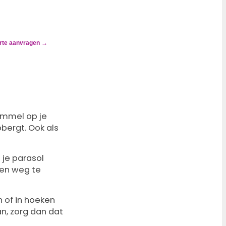
erte aanvragen →
immel op je
pbergt. Ook als
 je parasol
ten weg te
n of in hoeken
n, zorg dan dat