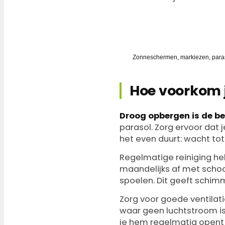
✓ ALTIJD GOEDKOPER DAN VE
Zonwering groen, grijs of 
Zonneschermen, markiezen, paraso
Hoe voorkom 
Droog opbergen is de be
parasol. Zorg ervoor dat j
het even duurt: wacht tot
Regelmatige reiniging he
maandelijks af met schoo
spoelen. Dit geeft schim
Zorg voor goede ventilati
waar geen luchtstroom is
je hem regelmatig opent 