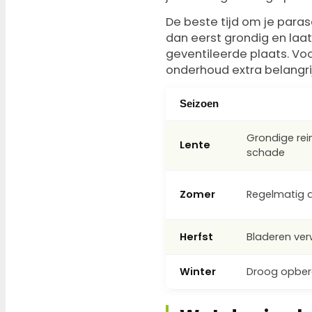
De beste tijd om je paras
dan eerst grondig en laa
geventileerde plaats. Vo
onderhoud extra belangrij
Seizoen
Grondige rei
Lente
schade
Zomer
Regelmatig a
Herfst
Bladeren ver
Winter
Droog opber