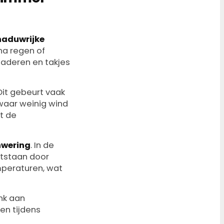
aduwrijke
na regen of
laderen en takjes
Dit gebeurt vaak
 waar weinig wind
t de
nwering
. In de
ntstaan door
mperaturen, wat
nk aan
en tijdens