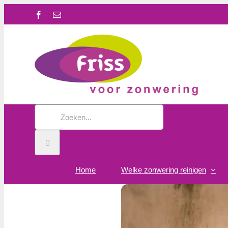
Ga
Facebook
E-
naar
mail
inhoud
Zoeken
naar:
Home
Welke zonwering reinigen