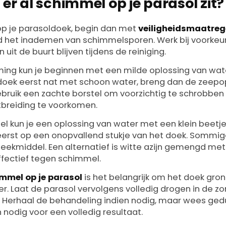
 er al schimmel op je parasol zit?
op je parasoldoek, begin dan met
veiligheidsmaatreg
 het inademen van schimmelsporen. Werk bij voorkeur
 uit de buurt blijven tijdens de reiniging.
ming kun je beginnen met een milde oplossing van wa
doek eerst nat met schoon water, breng dan de zeepo
ebruik een zachte borstel om voorzichtig te schrobben
tbreiding te voorkomen.
el kun je een oplossing van water met een klein beetj
 eerst op een onopvallend stukje van het doek. Sommi
leekmiddel. Een alternatief is witte azijn gemengd met
effectief tegen schimmel.
immel op je parasol
is het belangrijk om het doek gron
. Laat de parasol vervolgens volledig drogen in de z
. Herhaal de behandeling indien nodig, maar wees gedu
odig voor een volledig resultaat.