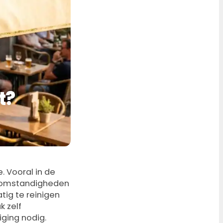
t?
. Vooral in de
e omstandigheden
tig te reinigen
k zelf
iging nodig.