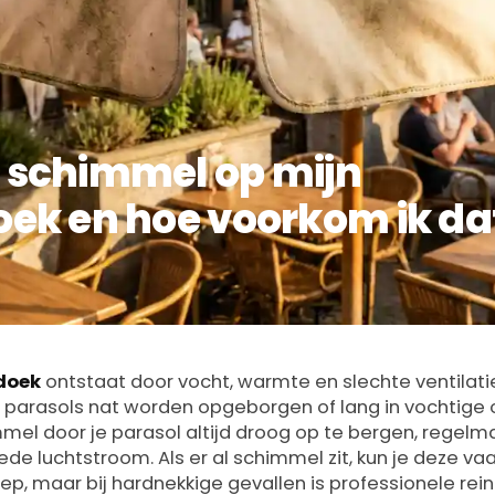
 schimmel op mijn
ek en hoe voorkom ik da
6
doek
ontstaat door vocht, warmte en slechte ventilatie
er parasols nat worden opgeborgen of lang in vochtig
el door je parasol altijd droog op te bergen, regelma
de luchtstroom. Als er al schimmel zit, kun je deze vaa
p, maar bij hardnekkige gevallen is professionele rein