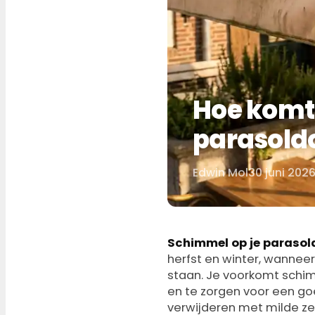
Hoe komt
parasoldo
Edwin Mol
30 juni 202
Door
Schimmel op je parasol
herfst en winter, wanne
staan. Je voorkomt schimm
en te zorgen voor een goe
verwijderen met milde zee