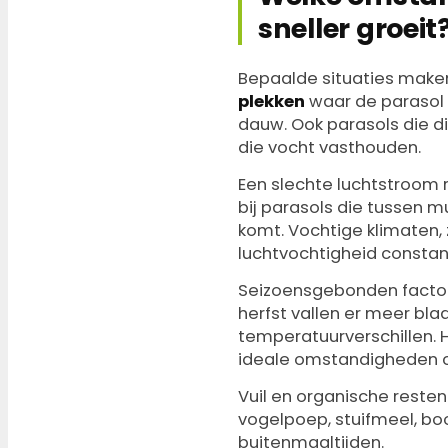
sneller groeit
Bepaalde situaties maken
plekken
waar de parasol 
dauw. Ook parasols die d
die vocht vasthouden.
Een slechte luchtstroom r
bij parasols die tussen m
komt. Vochtige klimaten,
luchtvochtigheid constant
Seizoensgebonden factore
herfst vallen er meer bla
temperatuurverschillen. 
ideale omstandigheden c
Vuil en organische reste
vogelpoep, stuifmeel, b
buitenmaaltijden.