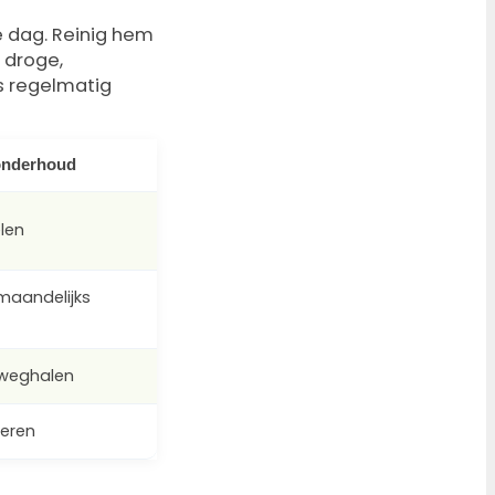
e dag. Reinig hem
 droge,
is regelmatig
onderhoud
len
 maandelijks
 weghalen
leren