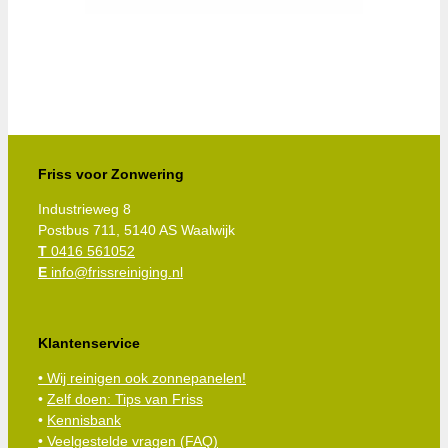
Friss voor Zonwering
Industrieweg 8
Postbus 711, 5140 AS Waalwijk
T
0416 561052
E
info@frissreiniging.nl
Klantenservice
• Wij reinigen ook zonnepanelen!
•
Zelf doen: Tips van Friss
•
Kennisbank
•
Veelgestelde vragen (FAQ)