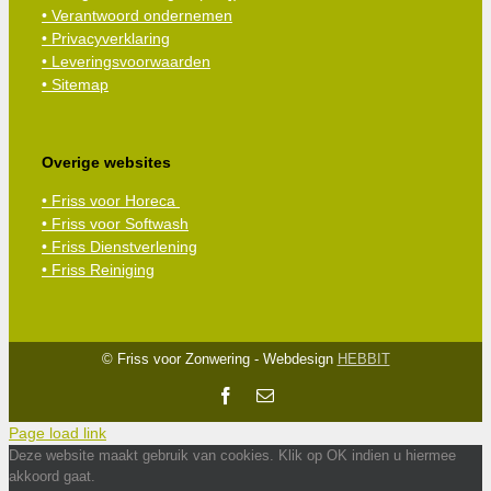
• Verantwoord ondernemen
• Privacyverklaring
• Leveringsvoorwaarden
• Sitemap
Overige websites
• Friss voor Horeca
• Friss voor Softwash
• Friss Dienstverlening
• Friss Reiniging
© Friss voor Zonwering - Webdesign
HEBBIT
Facebook
E-
mail
Page load link
Deze website maakt gebruik van cookies. Klik op OK indien u hiermee
akkoord gaat.