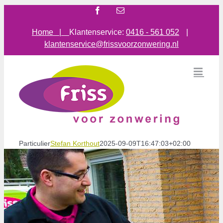
Ga
Facebook
E-
mail
naar
inhoud
Home |
Klantenservice:
0416 - 561 052
|
klantenservice@frissvoorzonwering.nl
Particulier
Stefan Korthout
2025-09-09T16:47:03+02:00