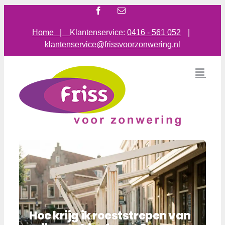
Ga
Facebook
E-
mail
naar
inhoud
Home |
Klantenservice:
0416 - 561 052
|
klantenservice@frissvoorzonwering.nl
Hoe krijg ik roeststrepen van