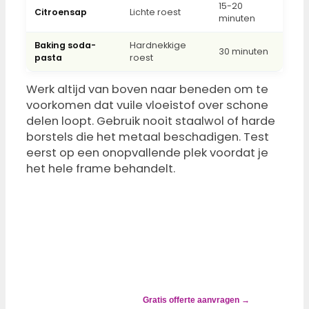
15-20
Citroensap
Lichte roest
minuten
Baking soda-
Hardnekkige
30 minuten
pasta
roest
Werk altijd van boven naar beneden om te
voorkomen dat vuile vloeistof over schone
delen loopt. Gebruik nooit staalwol of harde
borstels die het metaal beschadigen. Test
eerst op een onopvallende plek voordat je
het hele frame behandelt.
✓ ALTIJD
GOEDKOPER
DAN
VERVANGEN
Zonwering
groen, grijs
of gevlekt?
Gratis offerte aanvragen →
Wij lossen