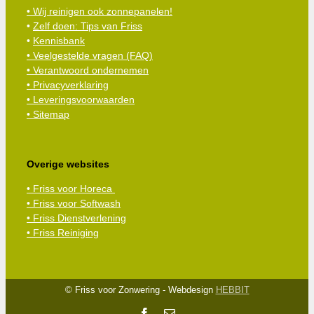
• Wij reinigen ook zonnepanelen!
•
Zelf doen: Tips van Friss
•
Kennisbank
•
Veelgestelde vragen (FAQ)
• Verantwoord ondernemen
• Privacyverklaring
• Leveringsvoorwaarden
• Sitemap
Overige websites
• Friss voor Horeca
• Friss voor Softwash
• Friss Dienstverlening
• Friss Reiniging
© Friss voor Zonwering - Webdesign
HEBBIT
Facebook
E-