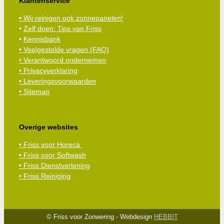
Klantenservice
• Wij reinigen ook zonnepanelen!
•
Zelf doen: Tips van Friss
•
Kennisbank
•
Veelgestelde vragen (FAQ)
• Verantwoord ondernemen
• Privacyverklaring
• Leveringsvoorwaarden
• Sitemap
Overige websites
• Friss voor Horeca
• Friss voor Softwash
• Friss Dienstverlening
• Friss Reiniging
© Friss voor Zonwering - Webdesign
HEBBIT