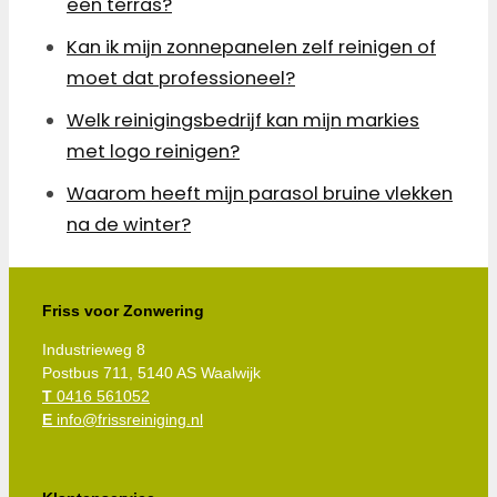
een terras?
Kan ik mijn zonnepanelen zelf reinigen of
moet dat professioneel?
Welk reinigingsbedrijf kan mijn markies
met logo reinigen?
Waarom heeft mijn parasol bruine vlekken
na de winter?
Friss voor Zonwering
Industrieweg 8
Postbus 711, 5140 AS Waalwijk
T
0416 561052
E
info@frissreiniging.nl