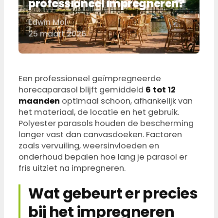
professioneel impregneren?
Edwin Mol
Door
25 maart 2026
Een professioneel geïmpregneerde
horecaparasol blijft gemiddeld
6 tot 12
maanden
optimaal schoon, afhankelijk van
het materiaal, de locatie en het gebruik.
Polyester parasols houden de bescherming
langer vast dan canvasdoeken. Factoren
zoals vervuiling, weersinvloeden en
onderhoud bepalen hoe lang je parasol er
fris uitziet na impregneren.
Wat gebeurt er precies
bij het impregneren