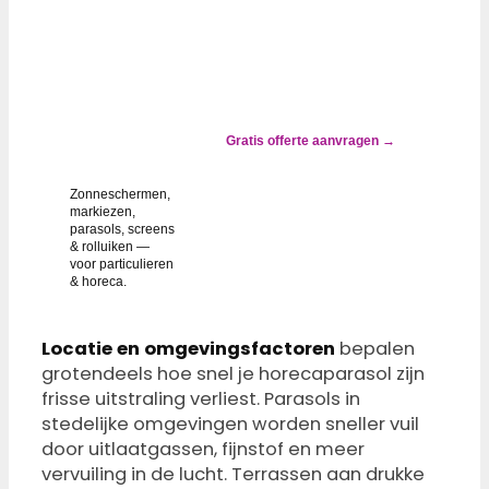
✓ ALTIJD
GOEDKOPER
DAN
VERVANGEN
Zonwering
groen, grijs
of gevlekt?
Gratis offerte aanvragen →
Wij lossen
het op.
Zonneschermen,
markiezen,
parasols, screens
& rolluiken —
voor particulieren
& horeca.
Locatie en omgevingsfactoren
bepalen
grotendeels hoe snel je horecaparasol zijn
frisse uitstraling verliest. Parasols in
stedelijke omgevingen worden sneller vuil
door uitlaatgassen, fijnstof en meer
vervuiling in de lucht. Terrassen aan drukke