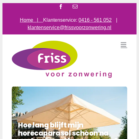
Ga
Facebook
E-
mail
naar
inhoud
Home |
Klantenservice:
0416 - 561 052
|
klantenservice@frissvoorzonwering.nl
Hoe lang blijft mijn
horecaparasol schoon na