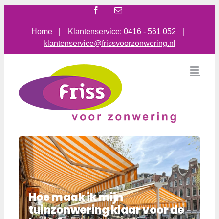
Ga
Facebook
E-
mail
naar
inhoud
Home |
Klantenservice:
0416 - 561 052
|
klantenservice@frissvoorzonwering.nl
Hoe maak ik mijn
tuinzonwering klaar voor de