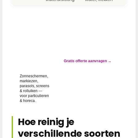
✓ ALTIJD
GOEDKOPER
DAN
VERVANGEN
Zonwering
groen, grijs
of gevlekt?
Gratis offerte aanvragen →
Wij lossen
het op.
Zonneschermen,
markiezen,
parasols, screens
& rolluiken —
voor particulieren
& horeca.
Hoe reinig je
verschillende soorten