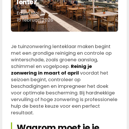
lente?
Edwin Mol
Door
15 februari 2026
Je tuinzonwering lenteklaar maken begint
met een grondige reiniging en controle op
winterschade, zoals groene aanslag,
schimmel en vogelpoep.
Reinig je
zonwering in maart of april
voordat het
seizoen begint, controleer op
beschadigingen en impregneer het doek
voor optimale bescherming. Bij hardnekkige
vervuiling of hoge zonwering is professionele
hulp de beste keuze voor een perfect
resultaat.
Waarom moet je je