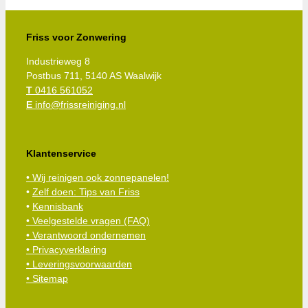
Friss voor Zonwering
Industrieweg 8
Postbus 711, 5140 AS Waalwijk
T
0416 561052
E
info@frissreiniging.nl
Klantenservice
• Wij reinigen ook zonnepanelen!
•
Zelf doen: Tips van Friss
•
Kennisbank
•
Veelgestelde vragen (FAQ)
• Verantwoord ondernemen
• Privacyverklaring
• Leveringsvoorwaarden
• Sitemap