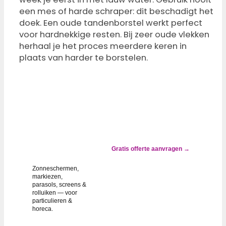
een mes of harde schraper: dit beschadigt het
doek. Een oude tandenborstel werkt perfect
voor hardnekkige resten. Bij zeer oude vlekken
herhaal je het proces meerdere keren in
plaats van harder te borstelen.
✓ ALTIJD
GOEDKOPER
DAN
VERVANGEN
Zonwering
groen, grijs of
gevlekt? Wij
Gratis offerte aanvragen →
lossen het op.
Zonneschermen,
markiezen,
parasols, screens &
rolluiken — voor
particulieren &
horeca.