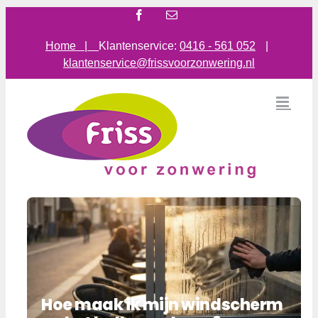
Ga
Facebook
E-
mail
naar
inhoud
Home |
Klantenservice:
0416 - 561 052
|
klantenservice@frissvoorzonwering.nl
Hoe maak ik mijn windscherm