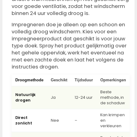
voor goede ventilatie, zodat het windscherm
binnen 24 uur volledig droog is.
Impregneren doe je alleen op een schoon en
volledig droog windscherm. Kies voor een
impregneerproduct dat geschikt is voor jouw
type doek. Spray het product gelijkmatig over
het gehele oppervlak, werk het eventueel na
met een zachte doek en laat het volgens de
instructies drogen.
Droogmethode
Geschikt
Tijdsduur
Opmerkingen
Beste
Natuurlijk
Ja
12-24 uur
methode, in
drogen
de schaduw
Kan krimpen
Direct
Nee
–
en
zonlicht
verkleuren