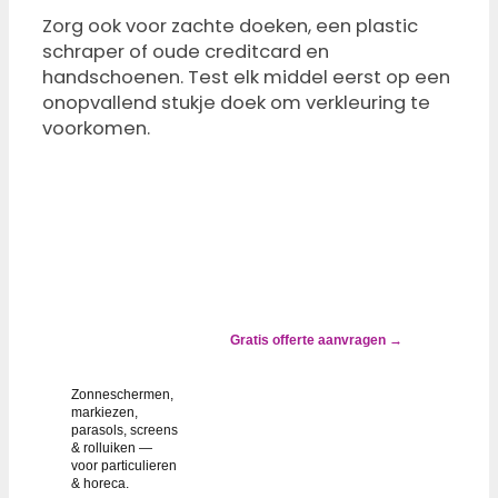
Zorg ook voor zachte doeken, een plastic
schraper of oude creditcard en
handschoenen. Test elk middel eerst op een
onopvallend stukje doek om verkleuring te
voorkomen.
✓ ALTIJD
GOEDKOPER
DAN
VERVANGEN
Zonwering
groen, grijs
of gevlekt?
Gratis offerte aanvragen →
Wij lossen
het op.
Zonneschermen,
markiezen,
parasols, screens
& rolluiken —
voor particulieren
& horeca.