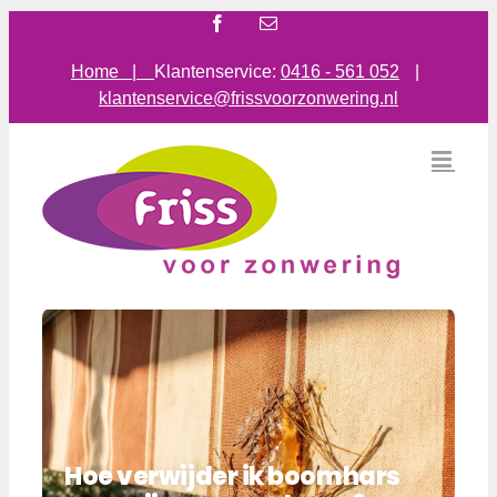
Ga
Facebook
E-
mail
naar
inhoud
Home |
Klantenservice:
0416 - 561 052
|
klantenservice@frissvoorzonwering.nl
Hoe verwijder ik boomhars