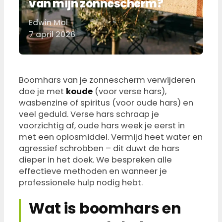
van mijn zonnescherm?
Edwin Mol
Door
7 april 2026
Boomhars van je zonnescherm verwijderen
doe je met
koude
(voor verse hars),
wasbenzine of spiritus (voor oude hars) en
veel geduld. Verse hars schraap je
voorzichtig af, oude hars week je eerst in
met een oplosmiddel. Vermijd heet water en
agressief schrobben – dit duwt de hars
dieper in het doek. We bespreken alle
effectieve methoden en wanneer je
professionele hulp nodig hebt.
Wat is boomhars en