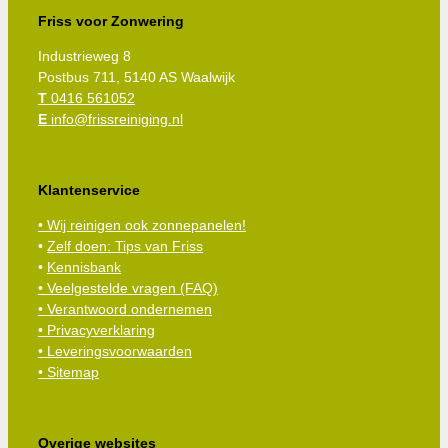
Friss voor Zonwering
Industrieweg 8
Postbus 711, 5140 AS Waalwijk
T
0416 561052
E
info@frissreiniging.nl
Klantenservice
• Wij reinigen ook zonnepanelen!
•
Zelf doen: Tips van Friss
•
Kennisbank
•
Veelgestelde vragen (FAQ)
• Verantwoord ondernemen
• Privacyverklaring
• Leveringsvoorwaarden
• Sitemap
Overige websites