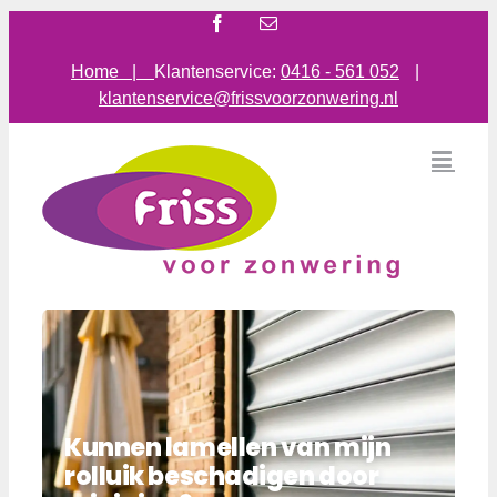
Ga
Facebook
E-
mail
naar
inhoud
Home |
Klantenservice:
0416 - 561 052
|
klantenservice@frissvoorzonwering.nl
Kunnen lamellen van mijn
rolluik beschadigen door