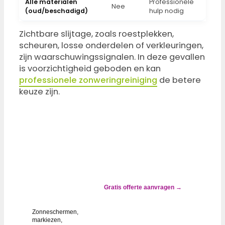
Alle materialen
Professionele
Nee
(oud/beschadigd)
hulp nodig
Zichtbare slijtage, zoals roestplekken,
scheuren, losse onderdelen of verkleuringen,
zijn waarschuwingssignalen. In deze gevallen
is voorzichtigheid geboden en kan
professionele zonweringreiniging
de betere
keuze zijn.
✓ ALTIJD
GOEDKOPER
DAN
VERVANGEN
Zonwering
groen, grijs
of gevlekt?
Gratis offerte aanvragen →
Wij lossen
het op.
Zonneschermen,
markiezen,