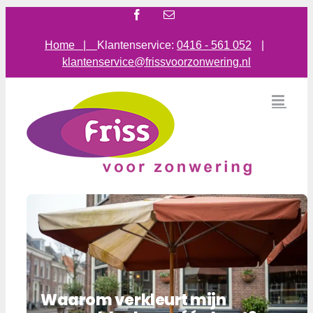
Ga
Facebook
E-
mail
naar
inhoud
Home |
Klantenservice:
0416 - 561 052
|
klantenservice@frissvoorzonwering.nl
Waarom verkleurt mijn