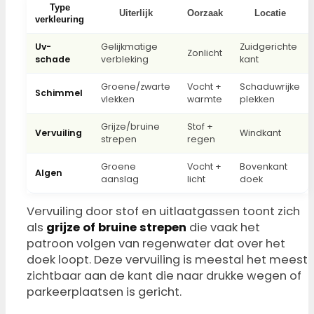
Type
Uiterlijk
Oorzaak
Locatie
verkleuring
Uv-
Gelijkmatige
Zuidgerichte
Zonlicht
schade
verbleking
kant
Groene/zwarte
Vocht +
Schaduwrijke
Schimmel
vlekken
warmte
plekken
Grijze/bruine
Stof +
Vervuiling
Windkant
strepen
regen
Groene
Vocht +
Bovenkant
Algen
aanslag
licht
doek
Vervuiling door stof en uitlaatgassen toont zich
als
grijze of bruine strepen
die vaak het
patroon volgen van regenwater dat over het
doek loopt. Deze vervuiling is meestal het meest
zichtbaar aan de kant die naar drukke wegen of
parkeerplaatsen is gericht.