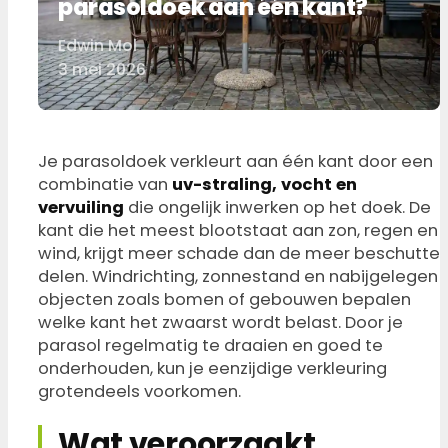
parasoldoek aan één kant?
Edwin Mol
Door
3 mei 2026
Je parasoldoek verkleurt aan één kant door een
combinatie van
uv-straling, vocht en
vervuiling
die ongelijk inwerken op het doek. De
kant die het meest blootstaat aan zon, regen en
wind, krijgt meer schade dan de meer beschutte
delen. Windrichting, zonnestand en nabijgelegen
objecten zoals bomen of gebouwen bepalen
welke kant het zwaarst wordt belast. Door je
parasol regelmatig te draaien en goed te
onderhouden, kun je eenzijdige verkleuring
grotendeels voorkomen.
Wat veroorzaakt