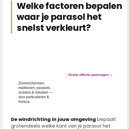
Welke factoren bepalen
waar je parasol het
snelst verkleurt?
✓ ALTIJD
GOEDKOPER DAN
VERVANGEN
Zonwering groen,
grijs of gevlekt?
Gratis offerte aanvragen →
Wij lossen het op.
Zonneschermen,
markiezen, parasols,
screens & rolluiken —
voor particulieren &
horeca.
De windrichting in jouw omgeving
bepaalt
grotendeels welke kant van je parasol het