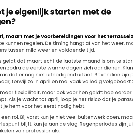
je eigenlijk starten met de
gen?
ari, maart met je voorbereidingen voor het terrassei
 te kunnen regelen. De timing hangt af van het weer, 
ns tussen mild weer en voldoende tijd.
eldt dat maart echt de laatste maand is om te starte
ben zodra de eerste warme dagen zich aandienen. Kla
as dat er nog niet uitnodigend uitziet. Bovendien zijn p
r, terwijl ze in april en mei vaak volledig volgeboekt z
meer flexibiliteit, maar ook voor hen geldt: hoe eerder 
t. Als je wacht tot april, loop je het risico dat je paras
t je hem voor het eerst nodig hebt.
 een rol. Bij vorst kun je niet veel buitenwerk doen, ma
spunt blijft, kun je aan de slag. Regenperiodes zijn jui
kelen van professionals.