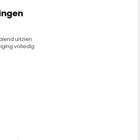
dingen
alend uitzien
iging volledig