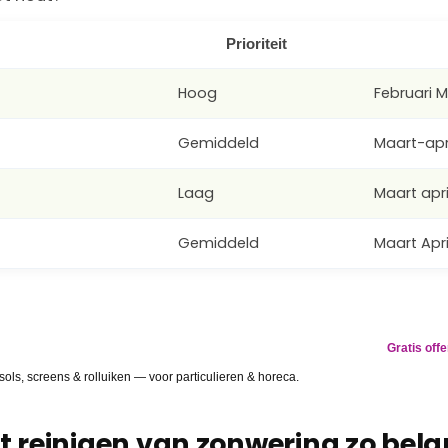
Prioriteit
Hoog
Februari 
Gemiddeld
Maart-apr
Laag
Maart apri
Gemiddeld
Maart Apri
RVANGEN
Gratis off
gevlekt? Wij lossen het op.
ls, screens & rolluiken — voor particulieren & horeca.
 reinigen van zonwering zo belan