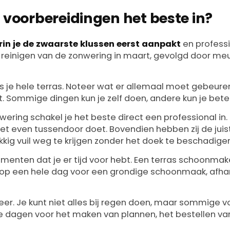
e voorbereidingen het beste in?
in je de zwaarste klussen eerst aanpakt
en profess
 reinigen van de zonwering in maart, gevolgd door meu
s je hele terras. Noteer wat er allemaal moet gebeuren
st. Sommige dingen kun je zelf doen, andere kun je bete
ering schakel je het beste direct een professional in. D
iet even tussendoor doet. Bovendien hebben zij de jui
ig vuil weg te krijgen zonder het doek te beschadigen
menten dat je er tijd voor hebt. Een terras schoonmak
n op een hele dag voor een grondige schoonmaak, afhan
er. Je kunt niet alles bij regen doen, maar sommige 
e dagen voor het maken van plannen, het bestellen van