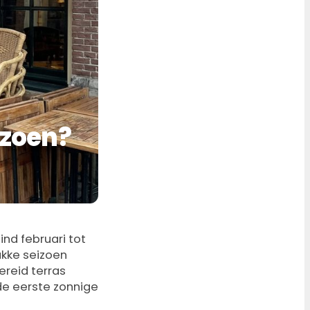
izoen?
ind februari tot
ukke seizoen
ereid terras
de eerste zonnige