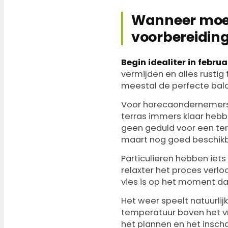
Wanneer moet 
voorbereidin
Begin idealiter in febru
vermijden en alles rustig
meestal de perfecte bala
Voor horecaondernemers g
terras immers klaar heb
geen geduld voor een terr
maart nog goed beschikbaa
Particulieren hebben iets 
relaxter het proces verloop
vies is op het moment da
Het weer speelt natuurlijk
temperatuur boven het vrie
het plannen en het inscha