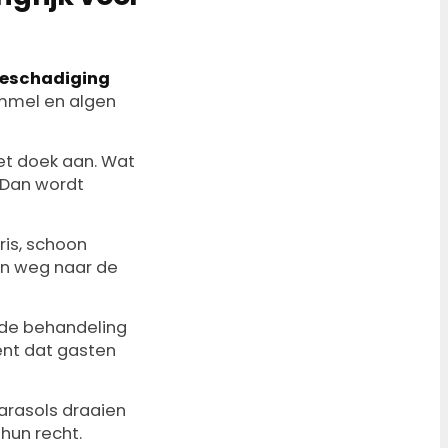
beschadiging
immel en algen
het doek aan. Wat
 Dan wordt
ris, schoon
en weg naar de
ede behandeling
ent dat gasten
Parasols draaien
hun recht.