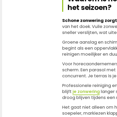
het seizoen?
Schone zonwering zorgt
van het doek. Vuile zonw
sneller verslijten, wat uite
Groene aanslag en schimme
begint als een oppervlak
reinigen moeilijker en du
Voor horecaondernemers is
scherm. Een parasol met 
concurrent. Je terras is je
Professionele reiniging 
blijft
je zonwering
langer 
droog blijven tijdens een 
Het gaat niet alleen om h
soepeler, markiezen klapp