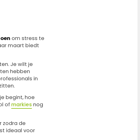
zoen
om stress te
maar maart biedt
n. Je wilt je
nten hebben
rofessionals in
itten.
je begint, hoe
ol of
markies
nog
ar zodra de
st ideaal voor