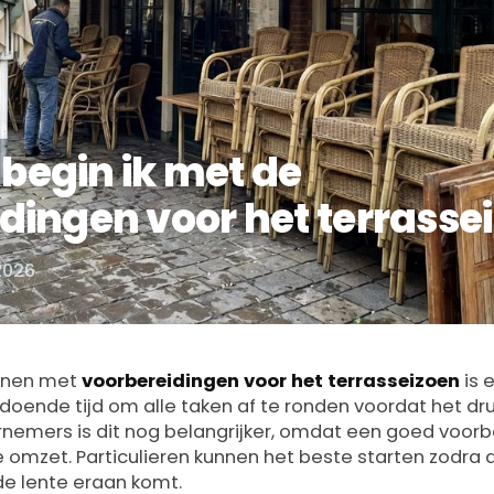
begin ik met de
dingen voor het terrasse
 2026
innen met
voorbereidingen voor het terrasseizoen
is e
ldoende tijd om alle taken af te ronden voordat het dr
nemers is dit nog belangrijker, omdat een goed voorb
e omzet. Particulieren kunnen het beste starten zodra 
e lente eraan komt.