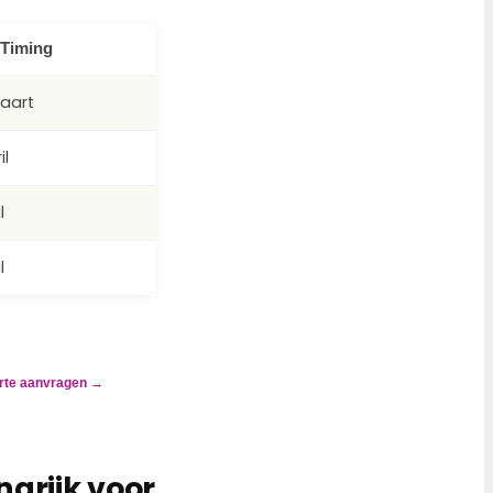
Timing
Maart
il
l
l
erte aanvragen →
grijk voor