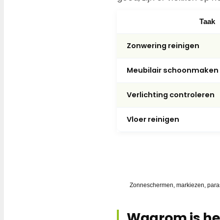
Taak
Zonwering reinigen
Meubilair schoonmaken
Verlichting controleren
Vloer reinigen
✓ ALTIJD GOEDKOPER DAN VE
Zonwering groen, grijs of 
Zonneschermen, markiezen, paraso
Waarom is het