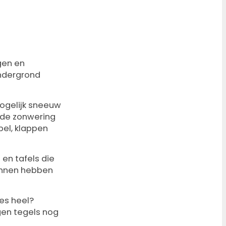
igen en
ondergrond
ogelijk sneeuw
e de zonwering
pel, klappen
 en tafels die
binnen hebben
jes heel?
gen tegels nog