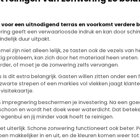
 voor een uitnodigend terras en voorkomt verdere 
ering geeft een verwaarloosde indruk en kan door sch
indelijk duur uitpakt.
l zijn niet alleen lelijk, ze tasten ook de vezels van 
kig probleem, kan zich door het materiaal heen vreten.
urder, of moet je de zonwering zelfs vervangen.
 dit extra belangrijk. Gasten willen zitten onder een f
zwarte strepen of een markies vol vlekken jaagt klant
 visitekaartje.
en impregnering beschermen je investering. Na een go
schoon en wordt het doek weer waterdicht. Dat betek
regenbui en jij minder vaak hoeft te reinigen.
et uiterlijk. Schone zonwering functioneert ook beter. 
en makkelijker in en uit, en de kleuren komen weer tot 