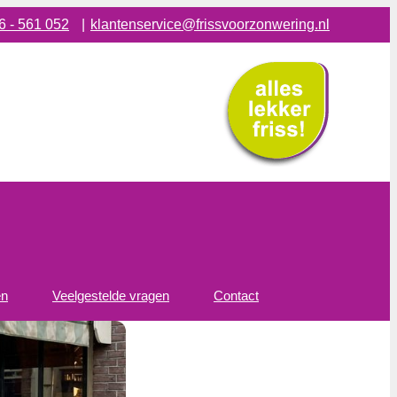
6 - 561 052
|
klantenservice@frissvoorzonwering.nl
en
Veelgestelde vragen
Contact