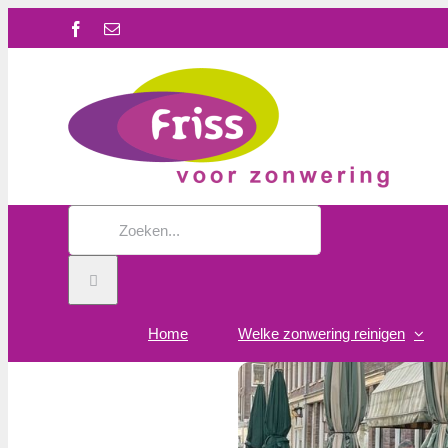
Ga
Facebook
E-
naar
mail
inhoud
Zoeken
naar:
Home
Welke zonwering reinigen