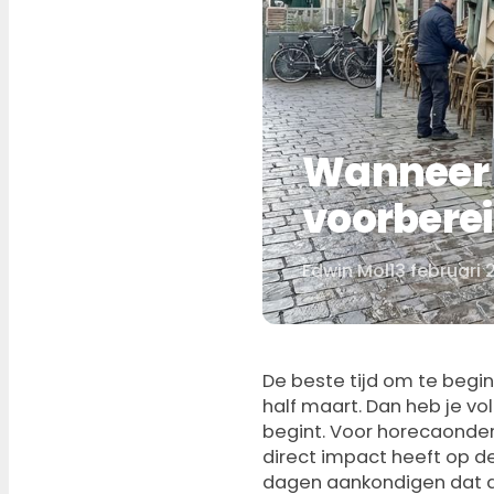
Wanneer 
voorberei
Edwin Mol
13 februari
Door
De beste tijd om te beg
half maart. Dan heb je vo
begint. Voor horecaonder
direct impact heeft op d
dagen aankondigen dat d