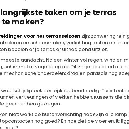
langrijkste taken om je terras
r te maken?
reidingen voor het terrasseizoen
zijn: zonwering rein
ontroleren en schoonmaken, verlichting testen en de 
en bepalen of je terras er uitnodigend uitziet.
 meeste aandacht. Na een winter vol regen, wind en m
g, schimmel of vogelpoep op. Dit zie je pas goed als j
 de mechanische onderdelen: draaien parasols nog soe
 waarschijnlijk ook een opknapbeurt nodig. Tuinstoelen
unnen verkleuringen of vlekken hebben. Kussens die 
fe geur hebben gekregen.
en niet: werkt de buitenverlichting nog? Zijn alle lamp
topcontacten nog goed? En hoe ziet de vloer eruit: lig
et hout?