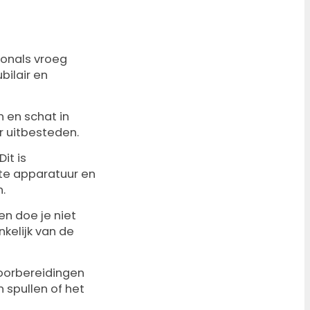
ionals vroeg
bilair en
 en schat in
r uitbesteden.
it is
ste apparatuur en
.
en doe je niet
kelijk van de
voorbereidingen
 spullen of het