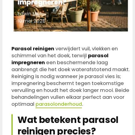
impregneren?
Edwin Mol
Door
10 mei 2026
Parasol reinigen
verwijdert vuil, vlekken en
schimmel van het doek, terwijl
parasol
impregneren
een beschermende laag
aanbrengt die het doek waterafstotend maakt.
Reiniging is nodig wanneer je parasol vies is;
impregnering beschermt tegen toekomstige
vervuiling en houdt het doek langer mooi. Beide
behandelingen vullen elkaar perfect aan voor
optimaal
parasolonderhoud
.
Wat betekent parasol
reinigen precies?