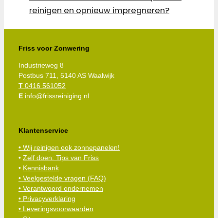
reinigen en opnieuw impregneren?
Friss voor Zonwering
Industrieweg 8
Postbus 711, 5140 AS Waalwijk
T
0416 561052
E
info@frissreiniging.nl
Klantenservice
• Wij reinigen ook zonnepanelen!
•
Zelf doen: Tips van Friss
•
Kennisbank
•
Veelgestelde vragen (FAQ)
• Verantwoord ondernemen
• Privacyverklaring
• Leveringsvoorwaarden