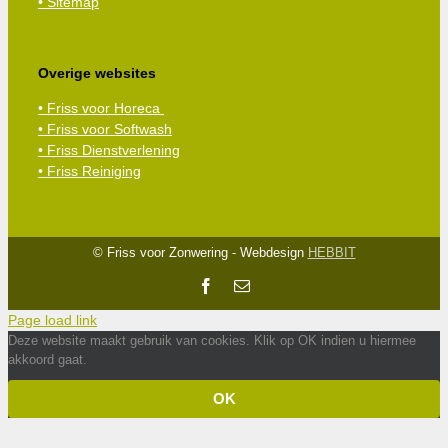
• Sitemap
Overige websites
• Friss voor Horeca
• Friss voor Softwash
• Friss Dienstverlening
• Friss Reiniging
© Friss voor Zonwering - Webdesign
HEBBIT
Facebook
E-
mail
Page load link
Deze website maakt gebruik van cookies. Klik op OK indien u hiermee
akkoord gaat.
OK