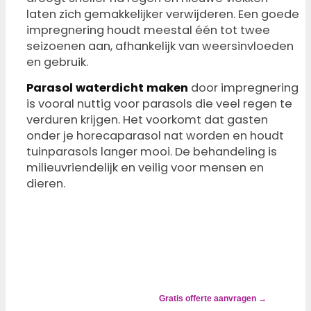
laten zich gemakkelijker verwijderen. Een goede
impregnering houdt meestal één tot twee
seizoenen aan, afhankelijk van weersinvloeden
en gebruik.
Parasol waterdicht maken
door impregnering
is vooral nuttig voor parasols die veel regen te
verduren krijgen. Het voorkomt dat gasten
onder je horecaparasol nat worden en houdt
tuinparasols langer mooi. De behandeling is
milieuvriendelijk en veilig voor mensen en
dieren.
✓ ALTIJD
GOEDKOPER DAN
VERVANGEN
Zonwering
groen, grijs of
gevlekt? Wij
Gratis offerte aanvragen →
lossen het op.