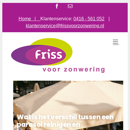
Ga
Facebook
E-
mail
naar
inhoud
Home |
Klantenservice:
0416 - 561 052
|
klantenservice@frissvoorzonwering.nl
Wat is het verschil tussen een
parasol reinigen en