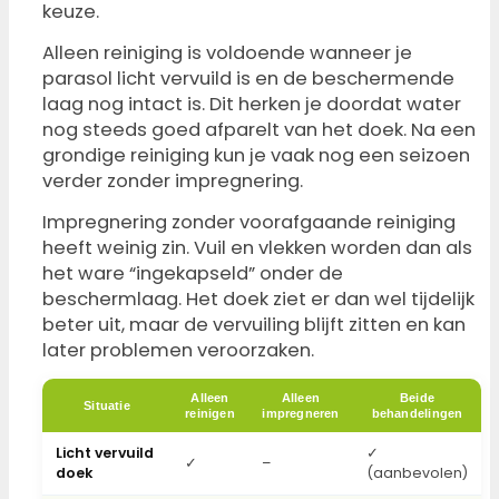
keuze.
Alleen reiniging is voldoende wanneer je
parasol licht vervuild is en de beschermende
laag nog intact is. Dit herken je doordat water
nog steeds goed afparelt van het doek. Na een
grondige reiniging kun je vaak nog een seizoen
verder zonder impregnering.
Impregnering zonder voorafgaande reiniging
heeft weinig zin. Vuil en vlekken worden dan als
het ware “ingekapseld” onder de
beschermlaag. Het doek ziet er dan wel tijdelijk
beter uit, maar de vervuiling blijft zitten en kan
later problemen veroorzaken.
Alleen
Alleen
Beide
Situatie
reinigen
impregneren
behandelingen
Licht vervuild
✓
✓
–
doek
(aanbevolen)