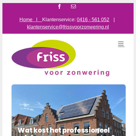
Ga
Facebook
E-
mail
naar
inhoud
Home |
Klantenservice:
0416 - 561 052
|
klantenservice@frissvoorzonwering.nl
Wat kost het professioneel