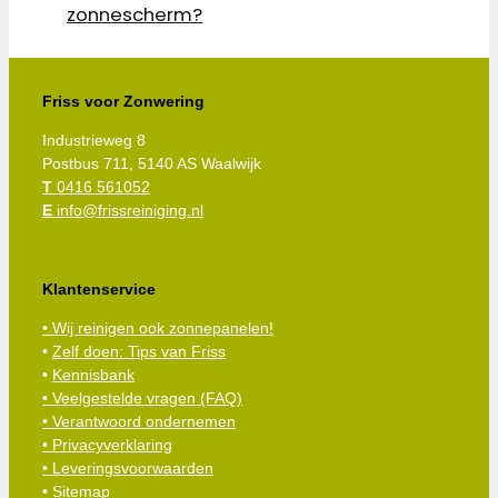
zonnescherm?
Friss voor Zonwering
Industrieweg 8
Postbus 711, 5140 AS Waalwijk
T
0416 561052
E
info@frissreiniging.nl
Klantenservice
• Wij reinigen ook zonnepanelen!
•
Zelf doen: Tips van Friss
•
Kennisbank
•
Veelgestelde vragen (FAQ)
• Verantwoord ondernemen
• Privacyverklaring
• Leveringsvoorwaarden
• Sitemap