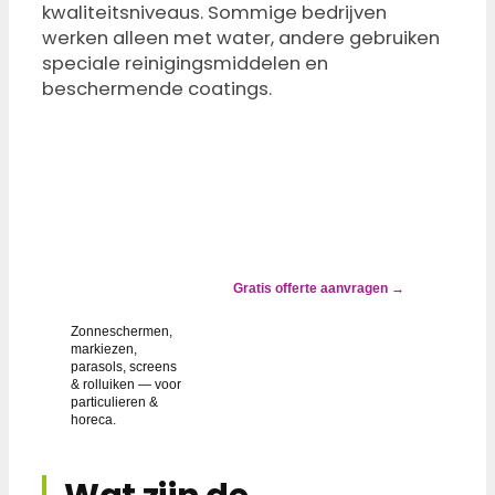
kwaliteitsniveaus. Sommige bedrijven
werken alleen met water, andere gebruiken
speciale reinigingsmiddelen en
beschermende coatings.
✓ ALTIJD
GOEDKOPER
DAN
VERVANGEN
Zonwering
groen, grijs of
gevlekt? Wij
Gratis offerte aanvragen →
lossen het op.
Zonneschermen,
markiezen,
parasols, screens
& rolluiken — voor
particulieren &
horeca.