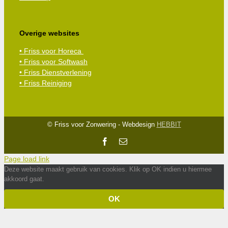
Overige websites
• Friss voor Horeca
• Friss voor Softwash
• Friss Dienstverlening
• Friss Reiniging
© Friss voor Zonwering - Webdesign
HEBBIT
Facebook
E-
mail
Page load link
Deze website maakt gebruik van cookies. Klik op OK indien u hiermee
akkoord gaat.
OK