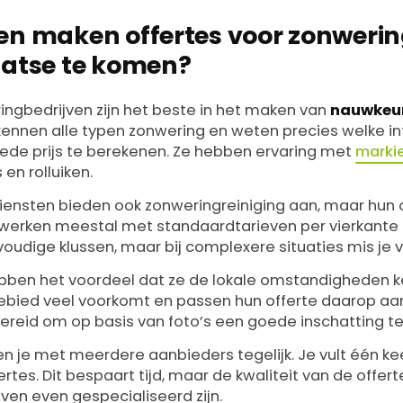
en maken offertes voor zonwerin
aatse te komen?
ngbedrijven zijn het beste in het maken van
nauwkeur
 kennen alle typen zonwering en weten precies welke i
de prijs te berekenen. Ze hebben ervaring met
marki
en rolluiken.
sten bieden ook zonweringreiniging aan, maar hun of
 werken meestal met standaardtarieven per vierkante 
oudige klussen, maar bij complexere situaties mis je v
bben het voordeel dat ze de lokale omstandigheden k
 gebied veel voorkomt en passen hun offerte daarop aa
n bereid om op basis van foto’s een goede inschatting t
n je met meerdere aanbieders tegelijk. Je vult één ke
fertes. Dit bespaart tijd, maar de kwaliteit van de offe
ijven even gespecialiseerd zijn.