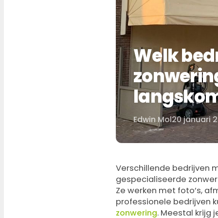
Welk bedr
zonwering
langsko
Edwin Mol
20 januari 
Door
Verschillende bedrijven 
gespecialiseerde zonwer
Ze werken met foto’s, afm
professionele bedrijven 
zonwering
. Meestal krijg 