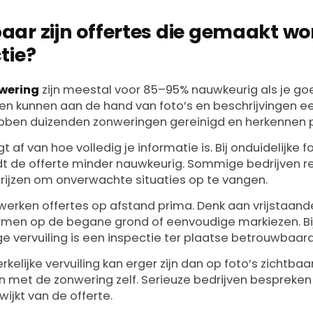
ar zijn offertes die gemaakt w
tie?
nwering
zijn meestal voor 85–95% nauwkeurig als je go
jven kunnen aan de hand van foto’s en beschrijvingen 
bben duizenden zonweringen gereinigd en herkennen p
f van hoe volledig je informatie is. Bij onduidelijke fo
dt de offerte minder nauwkeurig. Sommige bedrijven 
prijzen om onverwachte situaties op te vangen.
 werken offertes op afstand prima. Denk aan vrijstaand
rmen op de begane grond of eenvoudige markiezen. B
ige vervuiling is een inspectie ter plaatse betrouwbaard
werkelijke vervuiling kan erger zijn dan op foto’s zichtbaa
n met de zonwering zelf. Serieuze bedrijven bespreken
wijkt van de offerte.