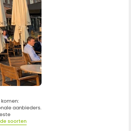
e komen:
nale aanbieders.
eeste
nde soorten