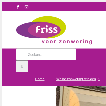
Ga
Facebook
E-
naar
mail
inhoud
Zoeken
naar:
Home
Welke zonwering reinigen