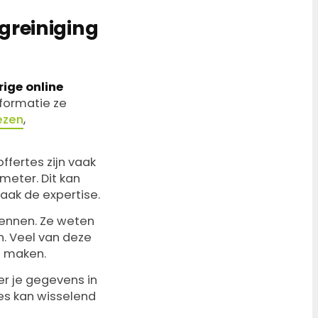
greiniging
ige online
nformatie ze
ezen
,
fertes zijn vaak
meter. Dit kan
aak de expertise.
ennen. Ze weten
n. Veel van deze
e maken.
er je gegevens in
rtes kan wisselend