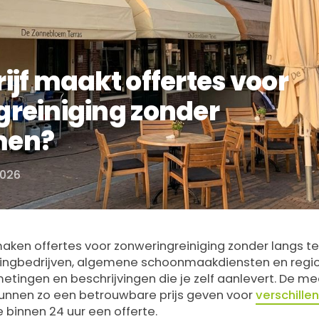
ijf maakt offertes voor
reiniging zonder
men?
2026
maken offertes voor zonweringreiniging zonder langs t
ingbedrijven, algemene schoonmaakdiensten en regio
etingen en beschrijvingen die je zelf aanlevert. De m
kunnen zo een betrouwbare prijs geven voor
verschille
je binnen 24 uur een offerte.