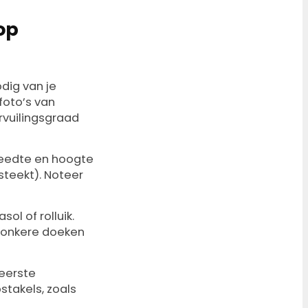
op
dig van je
foto’s van
ervuilingsgraad
reedte en hoogte
steekt). Noteer
ol of rolluik.
 Donkere doeken
 eerste
stakels, zoals