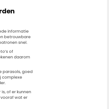
orden
ede informatie
een betrouwbare
atronen snel.
to’s of
rekenen daarom
e parasols, goed
ij complexe
er.
r is, of er kunnen
 vooraf wat er