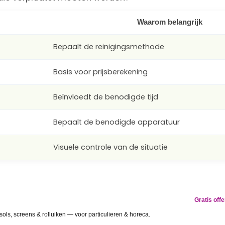
Waarom belangrijk
Bepaalt de reinigingsmethode
Basis voor prijsberekening
Beïnvloedt de benodigde tijd
Bepaalt de benodigde apparatuur
Visuele controle van de situatie
RVANGEN
Gratis off
gevlekt? Wij lossen het op.
ls, screens & rolluiken — voor particulieren & horeca.