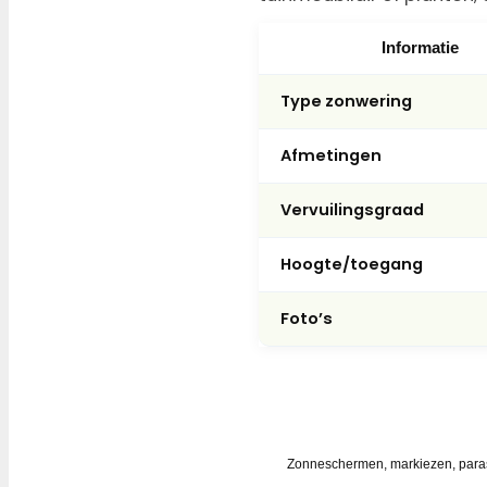
Informatie
Type zonwering
Afmetingen
Vervuilingsgraad
Hoogte/toegang
Foto’s
✓ ALTIJD GOEDKOPER DAN VE
Zonwering groen, grijs of 
Zonneschermen, markiezen, paraso