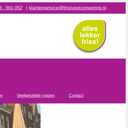
6 - 561 052
|
klantenservice@frissvoorzonwering.nl
en
Veelgestelde vragen
Contact