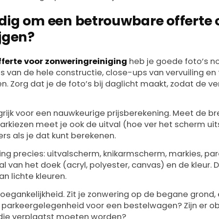
dig om een betrouwbare offerte 
ijgen?
ferte voor zonweringreiniging
heb je goede foto’s no
van de hele constructie, close-ups van vervuiling en 
n. Zorg dat je de foto’s bij daglicht maakt, zodat de v
grijk voor een nauwkeurige prijsberekening. Meet de b
markiezen meet je ook de uitval (hoe ver het scherm uit
rs als je dat kunt berekenen.
ng precies: uitvalscherm, knikarmscherm, markies, paras
 van het doek (acryl, polyester, canvas) en de kleur.
n lichte kleuren.
oegankelijkheid. Zit je zonwering op de begane grond,
r parkeergelegenheid voor een bestelwagen? Zijn er ob
, die verplaatst moeten worden?