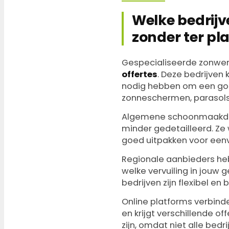
Welke bedrijv
zonder ter pl
Gespecialiseerde zonweri
offertes
. Deze bedrijven
nodig hebben om een goe
zonneschermen, parasols 
Algemene schoonmaakdien
minder gedetailleerd. Ze
goed uitpakken voor eenv
Regionale aanbieders he
welke vervuiling in jouw
bedrijven zijn flexibel e
Online platforms verbinde
en krijgt verschillende of
zijn, omdat niet alle bedr