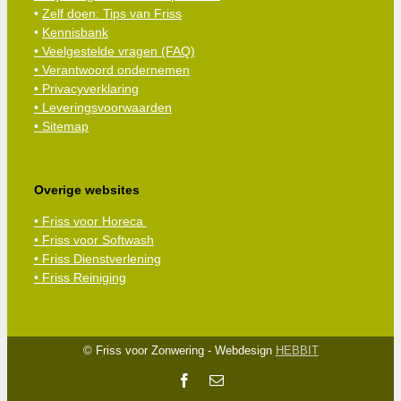
•
Zelf doen: Tips van Friss
•
Kennisbank
•
Veelgestelde vragen (FAQ)
• Verantwoord ondernemen
• Privacyverklaring
• Leveringsvoorwaarden
• Sitemap
Overige websites
• Friss voor Horeca
• Friss voor Softwash
• Friss Dienstverlening
• Friss Reiniging
© Friss voor Zonwering - Webdesign
HEBBIT
Facebook
E-
mail