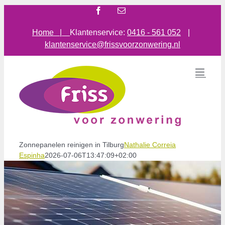
Ga
Facebook
E-
mail
naar
inhoud
Home |
Klantenservice:
0416 - 561 052
|
klantenservice@frissvoorzonwering.nl
Zonnepanelen reinigen in Tilburg
Nathalie Correia
Espinha
2026-07-06T13:47:09+02:00