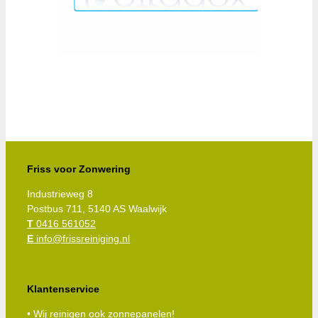
Friss voor Zonwering
Industrieweg 8
Postbus 711, 5140 AS Waalwijk
T
0416 561052
E
info@frissreiniging.nl
Klantenservice
• Wij reinigen ook zonnepanelen!