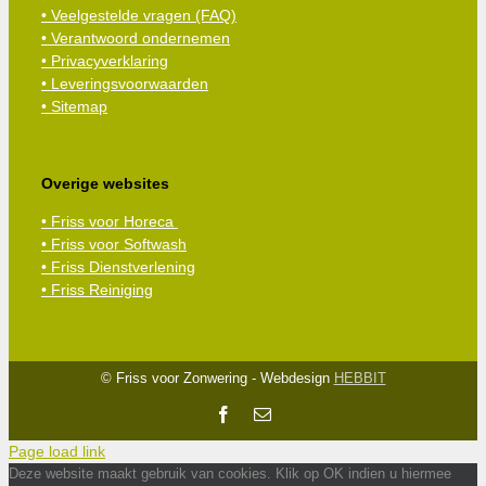
•
Veelgestelde vragen (FAQ)
• Verantwoord ondernemen
• Privacyverklaring
• Leveringsvoorwaarden
• Sitemap
Overige websites
• Friss voor Horeca
• Friss voor Softwash
• Friss Dienstverlening
• Friss Reiniging
© Friss voor Zonwering - Webdesign
HEBBIT
Facebook
E-
mail
Page load link
Deze website maakt gebruik van cookies. Klik op OK indien u hiermee