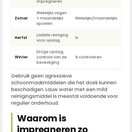
impregneren
Wekelijks vegen
Zomer
+ maandelijks
Wekelijks/maandelijks
spoelen
Laatste reiniging
Herfst
1x
voor opslag
Droge opslag,
Winter
controle van de
1x controleren
bevestiging
Gebruik geen agressieve
schoonmaakmiddelen die het doek kunnen
beschadigen. Lauw water met een mild
reinigingsmiddel is meestal voldoende voor
regulier onderhoud.
Waarom is
impregneren zo