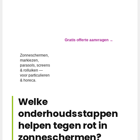
✓ ALTIJD
GOEDKOPER
DAN
VERVANGEN
Zonwering
groen, grijs
of gevlekt?
Gratis offerte aanvragen →
Wij lossen
het op.
Zonneschermen,
markiezen,
parasols, screens
& rolluiken —
voor particulieren
& horeca.
Welke
onderhoudsstappen
helpen tegen rot in
zonneschermen?