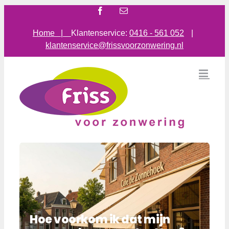
Ga
Facebook
E-
mail
naar
inhoud
Home |
Klantenservice:
0416 - 561 052
|
klantenservice@frissvoorzonwering.nl
Hoe voorkom ik dat mijn