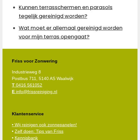
Kunnen terrasschermen en parasols
tegelijk gereinigd worden?
Wat moet er allemaal gereinigd worden
voor mijn terras opengaat?
Friss voor Zonwering
Industrieweg 8
Postbus 711, 5140 AS Waalwijk
T
0416 561052
E
info@frissreiniging.nl
Klantenservice
• Wij reinigen ook zonnepanelen!
•
Zelf doen: Tips van Friss
•
Kennisbank