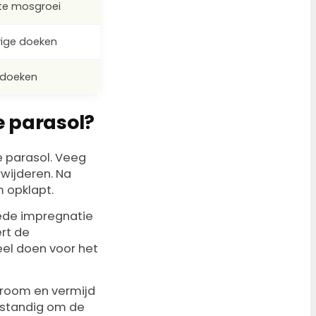
hte mosgroei
vige doeken
e doeken
e parasol?
 parasol. Veeg
wijderen. Na
m opklapt.
ede impregnatie
ert de
eel doen voor het
stroom en vermijd
erstandig om de