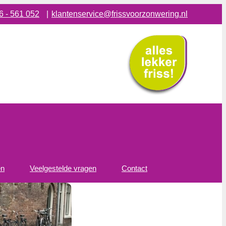
6 - 561 052
|
klantenservice@frissvoorzonwering.nl
en
Veelgestelde vragen
Contact