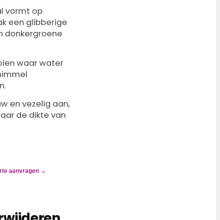
al vormt op
aak een glibberige
en donkergroene
oien waar water
chimmel
n.
uw en vezelig aan,
 naar de dikte van
erte aanvragen →
rwijderen