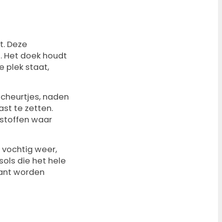
t. Deze
s
. Het doek houdt
 plek staat,
scheurtjes, naden
st te zetten.
sstoffen waar
 vochtig weer,
sols die het hele
tant worden