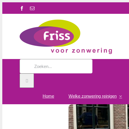
Ga
Facebook
E-
naar
mail
inhoud
Zoeken
naar:
Home
Welke zonwering reinigen