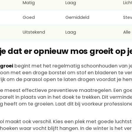
Matig
Laag
Lic
Goed
Gemiddeld
Ste
Uitstekend
Laag
All
e dat er opnieuw mos groeit op j
groei
begint met het regelmatig schoonhouden van je
oon met een droge borstel om stof en bladeren te ver
rijk om de parasol open te laten drogen voordat je he
de meest effectieve preventieve maatregelen. Een go
arelt in plaats van in het doek te trekken. Dit vermind
 heeft om te groeien. Laat dit bij voorkeur profession
sol maakt ook verschil. Kies een plek met goede lucht
oeken waar vocht blijft hangen. In de winter is het v