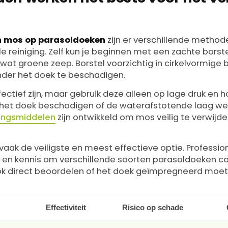
n mos op parasoldoeken
zijn er verschillende method
le reiniging. Zelf kun je beginnen met een zachte borst
wat groene zeep. Borstel voorzichtig in cirkelvormig
nder het doek te beschadigen.
ectief zijn, maar gebruik deze alleen op lage druk en
n het doek beschadigen of de waterafstotende laag we
gingsmiddelen
zijn ontwikkeld om mos veilig te verwijd
s vaak de veiligste en meest effectieve optie. Professi
 en kennis om verschillende soorten parasoldoeken co
ook direct beoordelen of het doek geïmpregneerd moe
Effectiviteit
Risico op schade