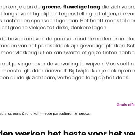
herken je aan de
groene, fluwelige laag
die zich voor
langst vochtig blijft. In tegenstelling tot algen, die v
s zachter en sponsachtiger aan. Het heeft meestal e
lichtgroene vlekjes tot dikke, donkere lagen.
de bovenkant van de parasol, rond de naden en in plo
 randen van het parasoldoek zijn gevoelige plekken. S
meer vlekkerig uit en kan zwarte of grijze tinten hebbe
met je vinger over de vervuiling te wrijven. Mos voelt r
f meestal gladder aanvoelt. Bij twijfel kun je ook kijken
en duidelijk zichtbare, verhoogde laag op het doek.
RVANGEN
Gratis off
gevlekt? Wij lossen het op.
ls, screens & rolluiken — voor particulieren & horeca.
en werken het beste voor het ve