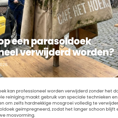
op een parasoldoek
neel verwijderd worden?
2026
ek kan professioneel worden verwijderd zonder het d
le reiniging maakt gebruik van speciale technieken en
en om zelfs hardnekkige mosgroei volledig te verwijde
soldoek geïmpregneerd, zodat het langer schoon blijft 
uwe mosvorming.