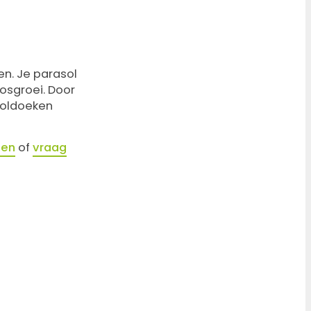
n. Je parasol
osgroei. Door
soldoeken
gen
of
vraag