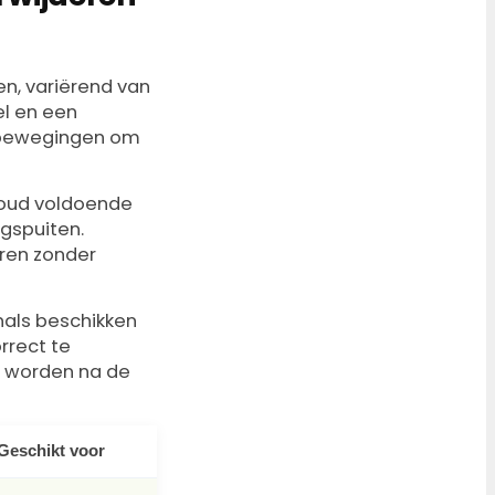
en, variërend van
el en een
e bewegingen om
 houd voldoende
gspuiten.
eren zonder
onals beschikken
rrect te
t worden na de
Geschikt voor