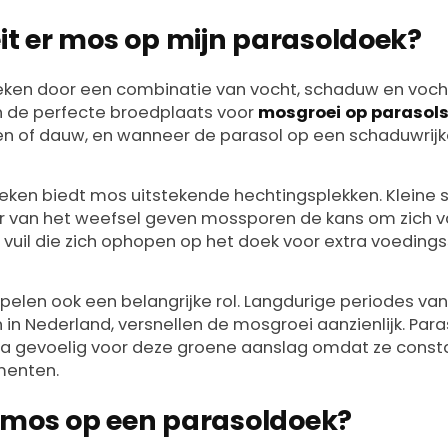
t er mos op mijn parasoldoek?
eken door een combinatie van vocht, schaduw en voch
 de perfecte broedplaats voor
mosgroei op parasol
gen of dauw, en wanneer de parasol op een schaduwrijke
eken biedt mos uitstekende hechtingsplekken. Kleine 
uur van het weefsel geven mossporen de kans om zich va
 vuil die zich ophopen op het doek voor extra voeding
en ook een belangrijke rol. Langdurige periodes van
in Nederland, versnellen de mosgroei aanzienlijk. Para
extra gevoelig voor deze groene aanslag omdat ze cons
menten.
e mos op een parasoldoek?