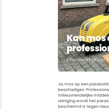
Kan mos 
professio
Edwin Mol
23 januari 
Door
Ja, mos op een parasoldo
beschadigen. Professione
milieuvriendelijke middel
reiniging wordt het para
beschermd is tegen nie