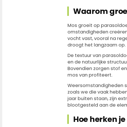
Waarom groei
Mos groeit op parasoldo
omstandigheden creëren
vocht vast, vooral na re
droogt het langzaam op.
De textuur van parasoldo
en de natuurlijke struct
Bovendien zorgen stof en
mos van profiteert.
Weersomstandigheden spel
zoals we die vaak hebben 
jaar buiten staan, zijn 
blootgesteld aan de ele
Hoe herken j