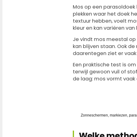
Mos op een parasoldoek 
plekken waar het doek het 
textuur hebben, voelt mo
kleur en kan variëren van 
Je vindt mos meestal op 
kan blijven staan. Ook de
daarentegen ziet er vaak 
Een praktische test is om 
terwijl gewoon vuil of sto
de laag: mos vormt vaak e
✓ ALTIJD GOEDKOPER DAN VE
Zonwering groen, grijs of 
Zonneschermen, markiezen, paraso
Welke method